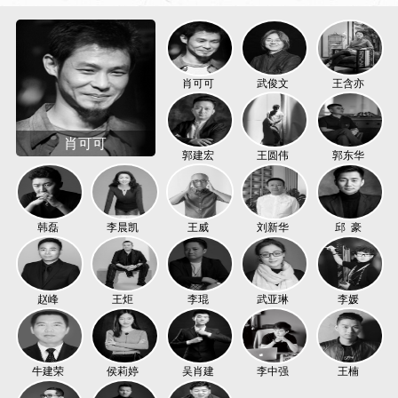
肖可可
武俊文
王含亦
肖可可
郭建宏
王圆伟
郭东华
韩磊
李晨凯
王威
刘新华
邱 豪
赵峰
王炬
李琨
武亚琳
李媛
牛建荣
侯莉婷
吴肖建
李中强
王楠