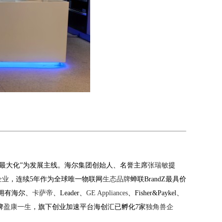
最大化
”
为发展主线。海尔集团创始人、名誉主席
张瑞敏
提
企业
，连续
5
年作为全球唯一物联网
生态品牌
蝉联
BrandZ
最具价
拥有海尔、
卡萨帝
、
Leader
、
GE Appliances
、
Fisher&Paykel
、
牌
盈康一生
，旗下创业加速平台海创汇已孵化
7
家
独角兽企