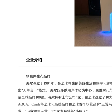
企业介绍
物联网生态品牌
海尔创立于
1984
年，是全球领先的美好生活和
数字化转
出
“
人单合一
”
模式。 海尔始终以
用户体验
为中心，踏准时代
值
全球品牌
100
强。
海尔拥有上市公司
4
家，在全球设立了
10
AQUA
、
Candy
等全球化
高端品牌
和全球首个
场景品牌
“
三翼鸟
业
、
102
家
瞪羚企业
、
124
家
专精特新
“
小巨人
”
。