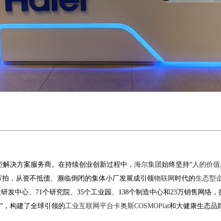
型
解决方案服务商
。
在持续创业创新过程中，
海尔集团
始终坚持
“
人的价值
节拍，从资不抵债、濒临倒闭的集体小厂发展成引领
物联网
时代的
生态型
大研发中心、
71
个研究院、
35
个工业园、
138
个制造中心和
23
万销售网络，
”
，构建了全球引领的
工业互联网平台
卡奥斯
COSMOPlat
和大健康生态品