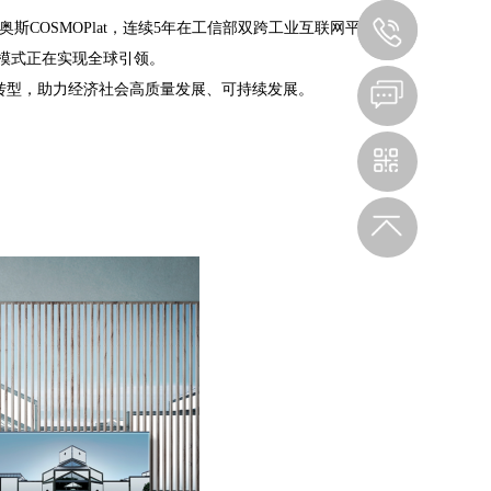
139351
奥斯
COSMOPlat
，连续
5
年在工信部双跨工业互联网平台中排
模式正在实现全球引领。
转型，助力经济社会高质量发展、可持续发展。
扫码观看手机站