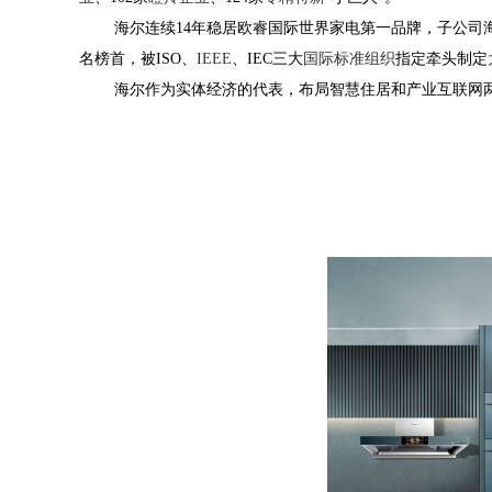
海尔连续
14
年稳居欧睿国际世界家电第一品牌，子公司
名榜首，被
ISO
、
IEEE
、
IEC
三大
国际标准组织
指定牵头制定
海尔作为实体经济的代表，布局智慧住居和产业互联网